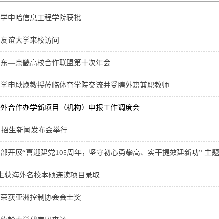
大学中哈信息工程学院获批
民友谊大学来校访问
山东—京畿高校合作联盟第十次年会
大学申耿焕教授莅临体育学院交流并受聘外籍兼职教师
中外合作办学新项目（机构）申报工作调度会
本科招生新闻发布会举行
部开展“喜迎建党105周年，坚守初心勇攀高、实干提效建新功” 主
生获海外名校本硕连读项目录取
授荣获亚洲控制协会会士奖