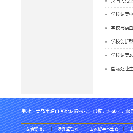
英国约克
学校调度
学校与德
学校创新
学校调度2
国际处赴
地址：青岛市崂山区松岭路99号，邮编：266061，邮箱：intern
友情链接：
|
涉外监管网
|
国家留学基金委
|