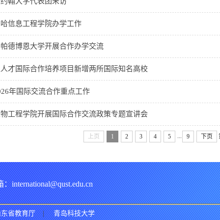
圣约翰大学代表团来访
中哈信息工程学院办学工作
国帕德博恩大学开展合作办学交流
型人才国际合作培养项目新增两所国际知名高校
026年国际交流合作重点工作
生物工程学院开展国际合作交流政策专题宣讲会
...
上页
1
2
3
4
5
9
下页
ational@qust.edu.cn
山东省教育厅
|
青岛科技大学