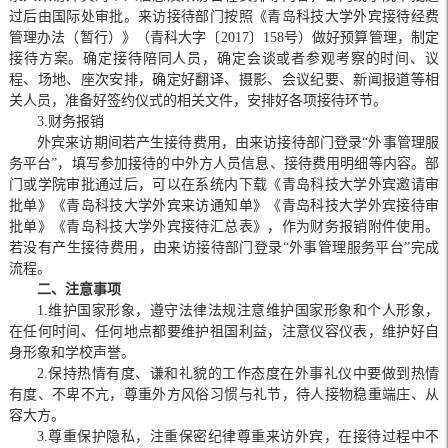
过后由国际处审批。来访接待部门按照《青岛科技大学外宾接待经费
管理办法（暂行）》（青科大字〔2017〕158号）做好预算管理，制定
接待方案。确定接待陪同人员，确定会谈或者参观考察的时间、议
程、场地、座次安排，确定好翻译、摄影、会议纪要、新闻报道等相
关人员，准备好签约仪式的相关文件，安排好各项接待环节。
3.财务报销
外宾来访期间若产生接待费用，由来访接待部门登录“外事管理服
务平台”，填写参加接待的中外方人员信息、接待费用明细等内容。部
门或学院审批通过后，可以在系统内下载《青岛科技大学外宾邀请审
批单》《青岛科技大学外宾来访通知单》《青岛科技大学外宾接待审
批单》《青岛科技大学外宾接待汇总表》，作为财务报销附件使用。
若没有产生接待费用，由来访接待部门登录“外事管理服务平台”完成
流程。
二、注意事项
1.维护国家形象，遵守法律法规注意维护国家形象和个人形象，
在任何时间、任何地点都要维护祖国利益，注意仪容仪表，维护好自
身形象和学校声誉。
2.保持热情有度、谦和礼貌的工作态度在外事礼仪中要做到热情
有度、不卑不亢，尊重外方风俗习惯与礼节，待人接物稳重端庄、从
容大方。
3.尊重保护隐私，注重保密纪律尊重来访外宾，在接待过程中不